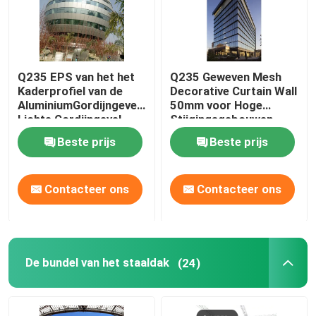
Q235 EPS van het het
Q235 Geweven Mesh
Kaderprofiel van de
Decorative Curtain Wall
AluminiumGordijngevel
50mm voor Hoge
Lichte Gordijngevel
Stijgingsgebouwen
50mm
Beste prijs
Beste prijs
Contacteer ons
Contacteer ons
De bundel van het staaldak
(24)