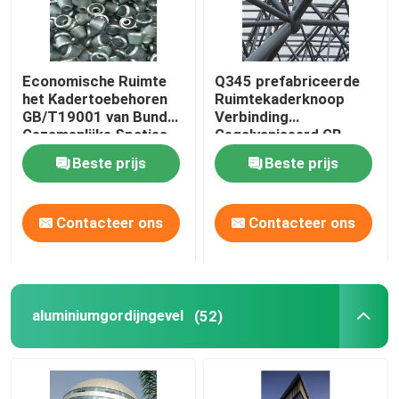
Economische Ruimte
Q345 prefabriceerde
het Kadertoebehoren
Ruimtekaderknoop
GB/T19001 van Bundel
Verbinding
Gezamenlijke Spaties
Gegalvaniseerd GB
Beste prijs
Beste prijs
Contacteer ons
Contacteer ons
aluminiumgordijngevel
(52)