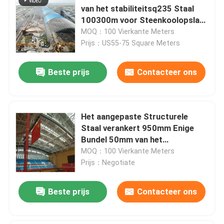
van het stabiliteitsq235 Staal
100300m voor Steenkoolopslag
bouwen
MOQ：100 Vierkante Meters
Prijs：US55-75 Square Meters
Beste prijs
Contacteer ons
Het aangepaste Structurele
Staal verankert 950mm Enige
Bundel 50mm van het
Hellingsdak
MOQ：100 Vierkante Meters
Prijs：Negotiate
Beste prijs
Contacteer ons