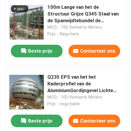
100m Lange van het de
Structuur Grijze Q345 Staal van
de Spanwijdtebundel de
Buisbundels op Plaatsinstallatie
MOQ：100 Vierkante Meters
Prijs：Negotiate
Beste prijs
Contacteer ons
Q235 EPS van het het
Kaderprofiel van de
AluminiumGordijngevel Lichte
Gordijngevel 50mm
MOQ：100 Vierkante Meters
Prijs：negotiable
Beste prijs
Contacteer ons