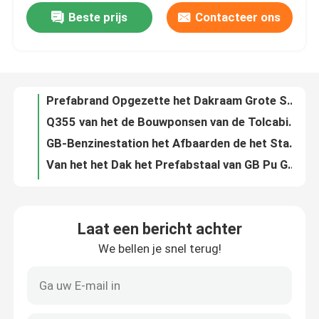
Beste prijs
Contacteer ons
Q345 van het het Dakraam Holle Gelamineerde Aangemaakte Vlakke Dak van de Dakkoepel de Koepellichten 960mm
Prefabrand Opgezette het Dakraam Grote Spanwijdte 820mm van de Dakkoepel Dakknipsel
Fabrieksreis
Q355 van het de Bouwponsen van de Tolcabine van het de Tolplein Luifel 100mm
GB-Benzinestation het Afbaarden de het Stapelbedluifel van de Ponsenbenzine schilderde Aangepast
Kwaliteitscontrole
Van het het Dak het Prefabstaal van GB Pu Gegalvaniseerde Stadion van het de Structuur Ruimtekader
Het lastcapaciteit Geprefabriceerde van het de Bundelontwerp van het Staaldak Ruimtekader Q235
Contacteer ons
S235JR enig Ruimte het Kaderbundel Geprefabriceerd GB Dak van het Laagnet
Van het de Grote Spanwijdtestadion van GB Q345 het Staalstructuur 50mm Dak met Sterke Duurzaamheid
Nieuws
S235JR multibundel 100m van het Hellings 3D Ruimtekader voor de Bouw van de Vliegtuighangaar
Prefabpu-de Bundelstructuur van het Dak Ruimtekader de Bouwdak 950mm de Één Eindedienst
Gevallen
Laat een bericht achter
EPS Golf het Dakstructuur 50120mm van het Metaalpakhuis voor Huis
We bellen je snel terug!
Q345 Drievoudig Ruimtekader 300m van het Laagnet de Bouw van het Stadiondak het Schilderen
staal ruimtekaders
Medio Grey Paint Light Glass Frame 100300m de Structuur van de Staalbundel het Buigen
Anti Corrosieve van de het Kaderbundel van Q345 Ruimte van het het Staaldak het Kaderbouw 950mm
Ruimtekaderbundel
Pakhuis 50mm van het douane Structurele Staal Geprefabriceerde Workshoploodsen