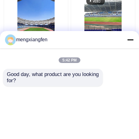
Q235 Gebogen van het
De intrekbare Q355-
mengxiangfen
het Metaaldak van het
van de het Dakbouw
Staaldak Bundel Golf
van de Glaskoepel
de Bundels Stabiele
Bundels van het het
5:42 PM
Groen
Metaaldak Zilver
Beste prijs
Beste prijs
Gebogen
Good day, what product are you looking 
for?
Contacteer ons
Contacteer ons
Bekijk meer
Thuis
Ongeveer ons
Contacteer ons
Desktop Site