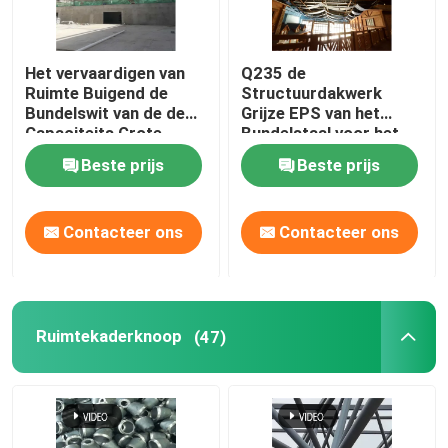
Het vervaardigen van
Q235 de
Ruimte Buigend de
Structuurdakwerk
Bundelswit van de de
Grijze EPS van het
Capaciteits Grote
Bundelstaal voor het
Spanwijdte van de
Binnenpark van het
Beste prijs
Beste prijs
Kaderbundel
Waterthema
Contacteer ons
Contacteer ons
Ruimtekaderknoop
(47)