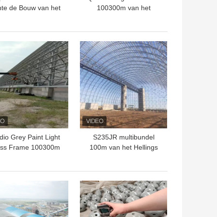
hte de Bouw van het
100300m van het
aalkader Structuur
Staalkader de Ruimte
S235JR voor
Grote Spanwijdte van het
Steenkoolloods
Kadernet
TE PRIJS
BESTE PRIJS
io Grey Paint Light
S235JR multibundel
ass Frame 100300m
100m van het Hellings
e Structuur van de
3D Ruimtekader voor de
albundel het Buigen
Bouw van de
Vliegtuighangaar
TE PRIJS
BESTE PRIJS