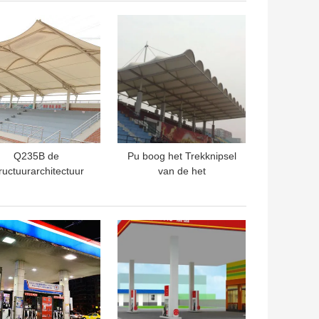
penluchtstructuur
TE PRIJS
BESTE PRIJS
Q235B de
Pu boog het Trekknipsel
ructuurarchitectuur
van de het
36mm0.6mm van het
Membraanarchitectuur
anningsmembraan
van het Membraandak
k Lange Spanwijdte
PTFE
TE PRIJS
BESTE PRIJS