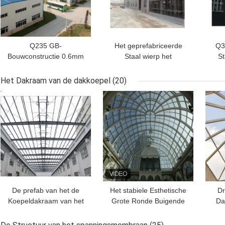
Q235 GB-
Het geprefabriceerde
Q3
Bouwconstructie 0.6mm
Staal wierp het
St
van het Staal Poortkader
Poortlassen van de
v
Dakstarheid
Kadersbundel voor Grote
Het Dakraam van de dakkoepel
(20)
Staalstructuur af
BESTE PRIJS
BESTE PRIJS
BES
De prefab van het de
Het stabiele Esthetische
Dr
Koepeldakraam van het
Grote Ronde Buigende
Da
Metaaldak Installatie Pu
Pakhuis van het
voor Bouwconstructie
Koepeldakraam