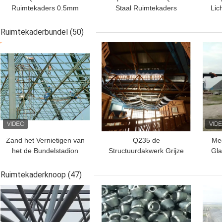
Ruimtekaders 0.5mm
Staal Ruimtekaders
Lic
0.9mm de
820mm de de
St
Structuurdakwerk van
Structuurbouw van het
Ruimtekaderbundel
(50)
het Bouwstaal
Dakstaal
BESTE PRIJS
BESTE PRIJS
BES
Zand het Vernietigen van
Q235 de
Med
het de Bundelstadion
Structuurdakwerk Grijze
Gl
van het Verf de
EPS van het Bundelstaal
d
Ruimtekader Aangepaste
voor het Binnenpark van
Sta
Ruimtekaderknoop
(47)
het Dakbouw
het Waterthema
BESTE PRIJS
BESTE PRIJS
BES