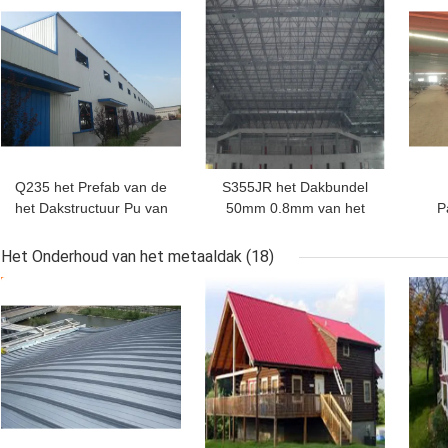
BESTE PRIJS
BESTE PRIJS
BES
Q235 het Prefab van de
S355JR het Dakbundel
het Dakstructuur Pu van
50mm 0.8mm van het
P
het Metaalpakhuis Wit
metaalpakhuis voor de
van de het Staalh Straal
Loods van de
Str
Het Onderhoud van het metaaldak
(18)
Steenkoolopslag
BESTE PRIJS
BESTE PRIJS
BES