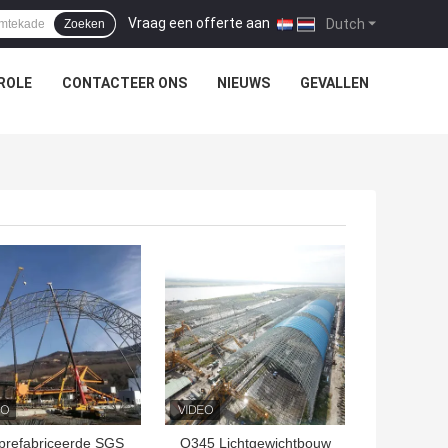
Vraag een offerte aan
|
Dutch
Zoeken
ROLE
CONTACTEER ONS
NIEUWS
GEVALLEN
TE PRIJS
BESTE PRIJS
prefabriceerde SGS
Q345 Lichtgewichtbouw