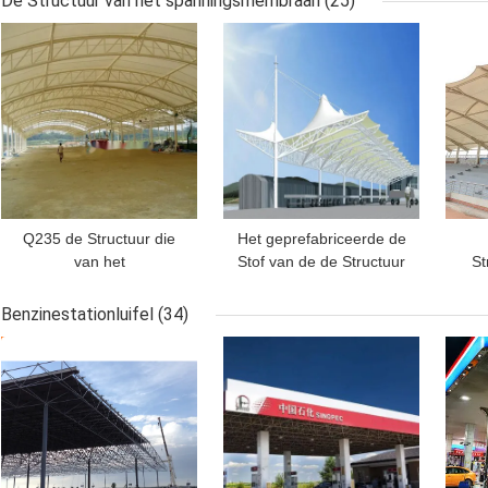
De Structuur van het spanningsmembraan
(25)
O
BESTE PRIJS
BESTE PRIJS
BES
Q235 de Structuur die
Het geprefabriceerde de
van het
Stof van de de Structuur
St
Spanningsmembraan
Witte Spanning van pvc
0.
Waterdichte het Dak van
Trek Afbaarden
sp
Benzinestationluifel
(34)
Pu bouwen 0.6mm
Da
BESTE PRIJS
BESTE PRIJS
BES