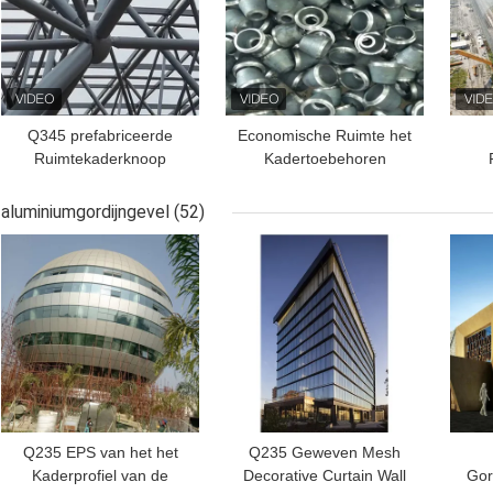
Q345 prefabriceerde
Economische Ruimte het
Ruimtekaderknoop
Kadertoebehoren
Verbinding
GB/T19001 van Bundel
1
Gegalvaniseerd GB
Gezamenlijke Spaties
aluminiumgordijngevel
(52)
BESTE PRIJS
BESTE PRIJS
BES
Q235 EPS van het het
Q235 Geweven Mesh
Kaderprofiel van de
Decorative Curtain Wall
Gor