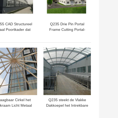
55 CAD Structureel
Q235 Drie Pin Portal
aal Poortkader dat
Frame Cutting Portal-
oor Pakhuis buigt
Muur die 50mm voor
Workshopinstallatie
ontwerpen
TE PRIJS
BESTE PRIJS
aagbaar Cirkel het
Q235 steekt de Vlakke
kraam Licht Metaal
Dakkoepel het Intrekbare
van de Dakkoepel
Dakraam EPS van de
Duurzaam voor
Glaskoepel aan