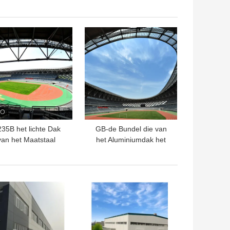
Metaalnagel van
Gordijngevel van het
Decoiling van de
Grote Spanwijdte de
miniumGordijngevel
Buitenglas
TE PRIJS
BESTE PRIJS
Ontwerpen
35B het lichte Dak
GB-de Bundel die van
van het Maatstaal
het Aluminiumdak het
verankert het
Lichte Wit van het
lcomité van 20 voet-
Dakbundels van het
etaalbundels Dak
Staalkader lassen
TE PRIJS
BESTE PRIJS