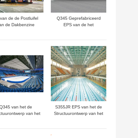
van de de Postluifel
Q345 Geprefabriceerd
an de Dakbenzine
EPS van de het
ouw 100300m voor
Staalstructuur van de
Staalstructuur
Benzinestationluifel Dak
TE PRIJS
BESTE PRIJS
Q345 van het de
S355JR EPS van het de
ctuurontwerp van het
Structuurontwerp van het
tadionstaal Lange
voetbalstadion Dak die
Spanwijdte 50mm
voor
.8mm Dak voor de
Basketbalgymnastiek