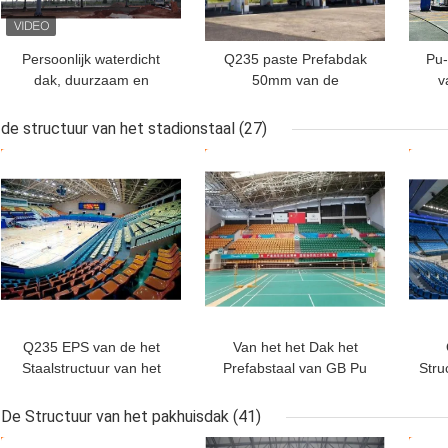
Persoonlijk waterdicht
Q235 paste Prefabdak
Pu-
dak, duurzaam en
50mm van de
v
brandwerend
Benzinestationluifel
B
tankstations
multi-Helling aan
de structuur van het stadionstaal
(27)
BESTE PRIJS
BESTE PRIJS
BES
Q235 EPS van de het
Van het het Dak het
Staalstructuur van het
Prefabstaal van GB Pu
Stru
Dakstadion Ruimtekader
Gegalvaniseerde Stadion
S
0.8mm Dak
van het de Structuur
De Structuur van het pakhuisdak
(41)
Ruimtekader
0