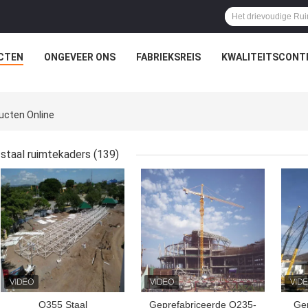
CTEN
ONGEVEER ONS
FABRIEKSREIS
KWALITEITSCONT
ducten Online
staal ruimtekaders
(139)
BESTE PRIJS
BESTE PRIJS
BES
Q355 Staal
Geprefabriceerde Q235-
Ge