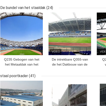
AluminiumGordijngevel
50mm voor Hoge
Lichte Gordijngevel
Stijgingsgebouwen
De bundel van het staaldak
(24)
50mm
Alu
BESTE PRIJS
BESTE PRIJS
BES
Q235 Gebogen van het
De intrekbare Q355-van
Q2
het Metaaldak van het
de het Dakbouw van de
Staaldak Bundel Golf de
Glaskoepel Bundels van
Bundels Stabiele Groen
het het Metaaldak Zilver
Staa
staal poortkader
(41)
Gebogen
M
BESTE PRIJS
BESTE PRIJS
BES