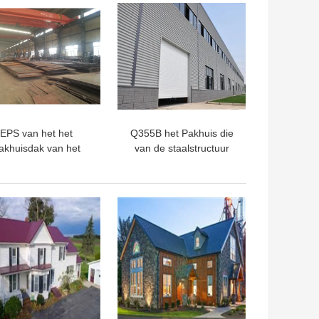
TE PRIJS
BESTE PRIJS
Bouw
buigen
EPS van het het
Q355B het Pakhuis die
akhuisdak van het
van de staalstructuur
Staalkader de
50mm het Pakhuislassen
uctuurglaswol 120mm
bouwen van het Dak
Knipsel
Vlak Dak
TE PRIJS
BESTE PRIJS