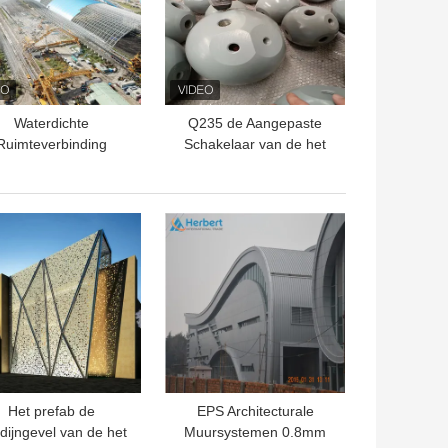
Waterdichte
Q235 de Aangepaste
Ruimteverbinding
Schakelaar van de het
00m300m van de
Kaderknoop van Tuball
Kaderknoop voor
Ruimte voor Kegel
Steenkoolopslag
Hoofdproductie
TE PRIJS
BESTE PRIJS
Het prefab de
EPS Architecturale
dijngevel van de het
Muursystemen 0.8mm